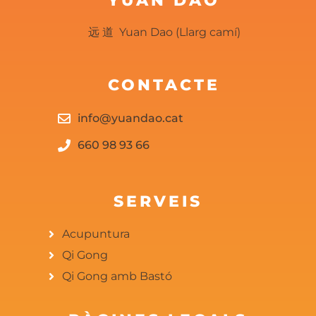
YUAN DAO
远 道 Yuan Dao (Llarg camí)
CONTACTE
info@yuandao.cat
660 98 93 66
SERVEIS
Acupuntura
Qi Gong
Qi Gong amb Bastó