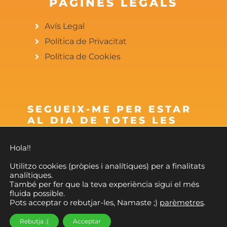
PÀGINES LEGALS
Avís Legal
Política de Privacitat
Política de Cookies
SEGUEIX-ME PER ESTAR
AL DIA DE TOTES LES
NOVETATS
Hola!!
Utilitzo cookies (pròpies i analítiques) per a finalitats
analítiques.
També per fer que la teva experiència sigui el més
fluida possible.
© Yuan Dao | 2022 Tots els Drets Reservats.
Pots acceptar o rebutjar-les, Namaste ;)
parèmetres
.
Rebutja :(
Acceptar
Disseny Web SEO per joanmolina.com